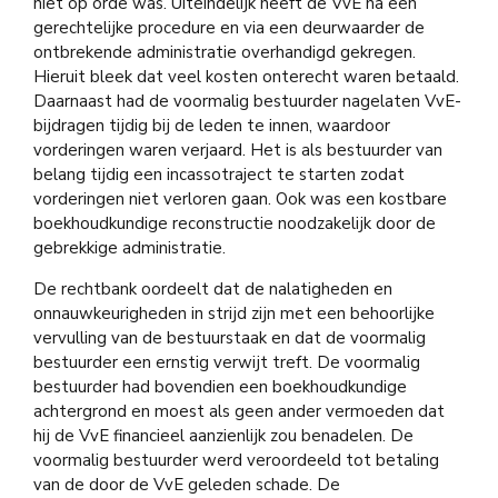
niet op orde was. Uiteindelijk heeft de VvE na een
gerechtelijke procedure en via een deurwaarder de
ontbrekende administratie overhandigd gekregen.
Hieruit bleek dat veel kosten onterecht waren betaald.
Daarnaast had de voormalig bestuurder nagelaten VvE-
bijdragen tijdig bij de leden te innen, waardoor
vorderingen waren verjaard. Het is als bestuurder van
belang tijdig een incassotraject te starten zodat
vorderingen niet verloren gaan. Ook was een kostbare
boekhoudkundige reconstructie noodzakelijk door de
gebrekkige administratie.
De rechtbank oordeelt dat de nalatigheden en
onnauwkeurigheden in strijd zijn met een behoorlijke
vervulling van de bestuurstaak en dat de voormalig
bestuurder een ernstig verwijt treft. De voormalig
bestuurder had bovendien een boekhoudkundige
achtergrond en moest als geen ander vermoeden dat
hij de VvE financieel aanzienlijk zou benadelen. De
voormalig bestuurder werd veroordeeld tot betaling
van de door de VvE geleden schade. De